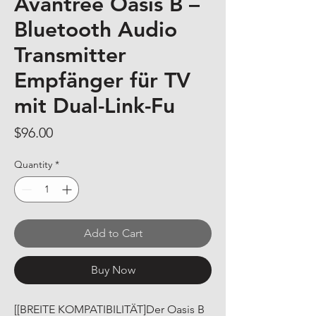
Avantree Oasis B –
Bluetooth Audio
Transmitter
Empfänger für TV
mit Dual-Link-Fu
Price
$96.00
Quantity
*
Add to Cart
Buy Now
[[BREITE KOMPATIBILITÄT]Der Oasis B 