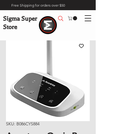
Free Shipping for orders over $50
Sigma Super
Store
SKU: B086CYS884