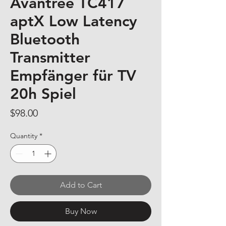
Avantree TC417
aptX Low Latency
Bluetooth
Transmitter
Empfänger für TV
20h Spiel
Price
$98.00
Quantity
*
Add to Cart
Buy Now