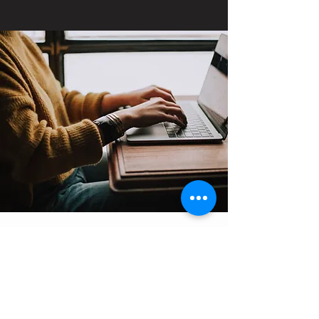
Contact
Support:
sigmamagazine99@gmail.com
Customer Service
Mon – Fri | 9AM – 6PM