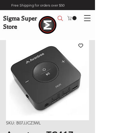
Free Shipping for orders over $50
Sigma Super
Store
SKU: B07JJCZ3WL